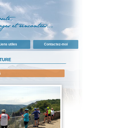
iens utiles
Contactez-moi
NTURE
6