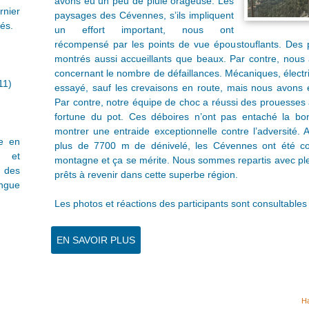
avons eu un peu de pluie orageuse. Les
nier
paysages des Cévennes, s’ils impliquent
és.
un effort important, nous ont
récompensé par les points de vue époustouflants. Des pe
montrés aussi accueillants que beaux. Par contre, nou
concernant le nombre de défaillances. Mécaniques, électri
11)
essayé, sauf les crevaisons en route, mais nous avons
Par contre, notre équipe de choc a réussi des prouesses alo
fortune du pot. Ces déboires n’ont pas entaché la b
montrer une entraide exceptionnelle contre l’adversité.
e en
plus de 7700 m de dénivelé, les Cévennes ont été con
t et
montagne et ça se mérite. Nous sommes repartis avec ple
 des
prêts à revenir dans cette superbe région.
ngue
Les photos et réactions des participants sont consultables
EN SAVOIR PLUS
Ha