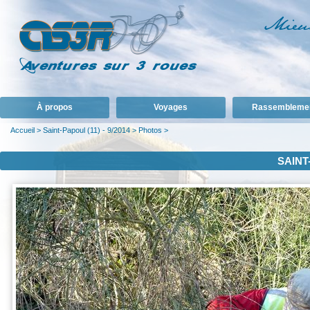
À propos
Voyages
Rassembleme
Accueil
>
Saint-Papoul (11) - 9/2014
>
Photos
>
SAINT-