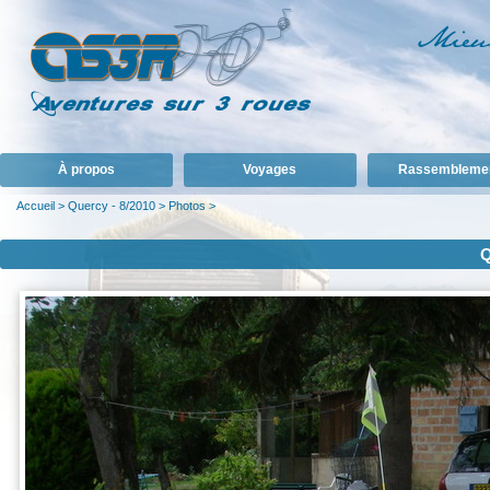
À propos
Voyages
Rassembleme
Accueil
>
Quercy - 8/2010
>
Photos
>
Q