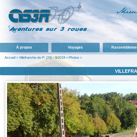
À propos
Voyages
Rassembleme
Accueil
>
Villefranche-du-P. (24) - 9/2018
>
Photos
>
VILLEFRAN